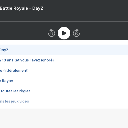
 Battle Royale - DayZ
 DayZ
 a 13 ans (et vous l'avez ignoré)
e (littéralement)
im Rayan
 toutes les règles
s les jeux vidéo
us choquant de Rockstar ? - Le scandale BULLY
e plus moche de Steam