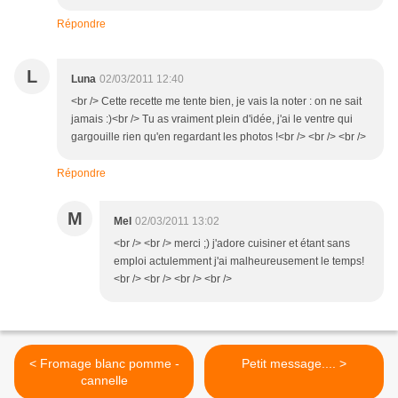
Répondre
L
Luna
02/03/2011 12:40
<br /> Cette recette me tente bien, je vais la noter : on ne sait
jamais :)<br /> Tu as vraiment plein d'idée, j'ai le ventre qui
gargouille rien qu'en regardant les photos !<br /> <br /> <br />
Répondre
M
Mel
02/03/2011 13:02
<br /> <br /> merci ;) j'adore cuisiner et étant sans
emploi actulemment j'ai malheureusement le temps!
<br /> <br /> <br /> <br />
< Fromage blanc pomme -
Petit message.... >
cannelle